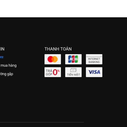
IN
THANH TOÁN
re
 mua hàng
ường gặp