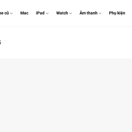
ne cũ
Mac
iPad
Watch
Âm thanh
Phụ kiện
G