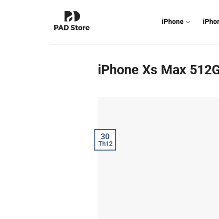
Chuyển
đến
iPhone
iPho
nội
dung
iPhone Xs Max 512
30
Th12