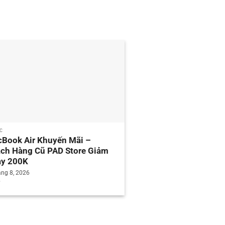
ỨC
TIN TỨC
Book Air Khuyến Mãi –
iPhone 14 Plus: Gi
ch Hàng Cũ PAD Store Giảm
Mãi Hấp Dẫn Tại PA
y 200K
29 Tháng 7, 2026
áng 8, 2026