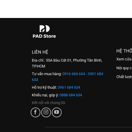
HỆ TH
LIÊN HỆ
Xem cửa
Địa chỉ : 55A Bàu Cát 01, Phường Tân Bình,
TP.HCM
Nội quy 
Tư vấn mua hàng:
0916 684 634 - 0901 684
Chất lượ
634
Hỗ trợ kỹ thuật:
0961 684 634
Khiếu nại, góp ý:
0888 684 634
Kết nối với chúng tôi