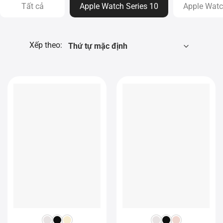
Tất cả
Apple Watch Series 10
Apple Watc
Xếp theo: