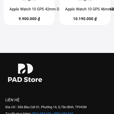
Apple Watch 10 GPS 42mm Dây Cao Su Viền Nhôm Chính Hã
Apple Watch 10 GPS 46mm D
9.900.000
₫
10.190.000
₫
LIÊN HỆ
Địa chỉ : 55A Bàu Cát 01, Phường 14, Q.Tân Bình, TP.HCM
Tư vấn mua hàng:
0916 684 634 - 0901 684 634