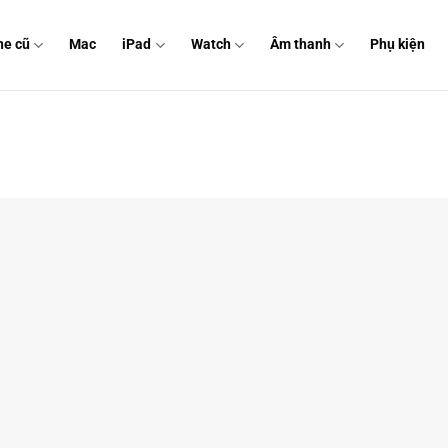
ne cũ
Mac
iPad
Watch
Âm thanh
Phụ kiện