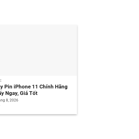
ỨC
TIN TỨC
y Pin iPhone 11 Chính Hãng
MacBook Air Khuyế
ấy Ngay, Giá Tốt
Khách Hàng Cũ PAD
Ngay 200K
áng 8, 2026
1 Tháng 8, 2026