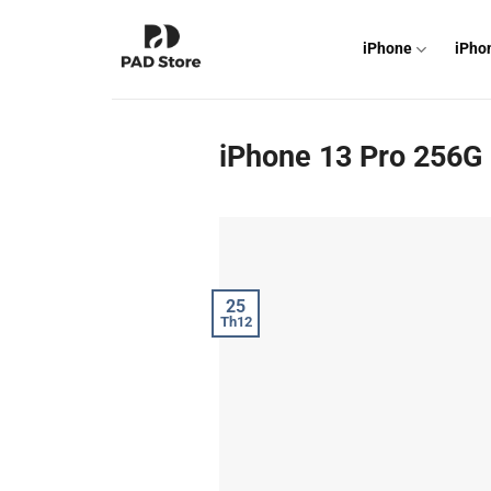
Chuyển
đến
iPhone
iPho
nội
dung
iPhone 13 Pro 256G
25
Th12