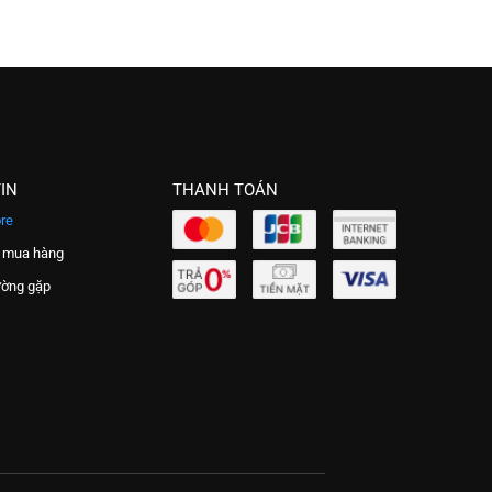
IN
THANH TOÁN
re
 mua hàng
ường gặp