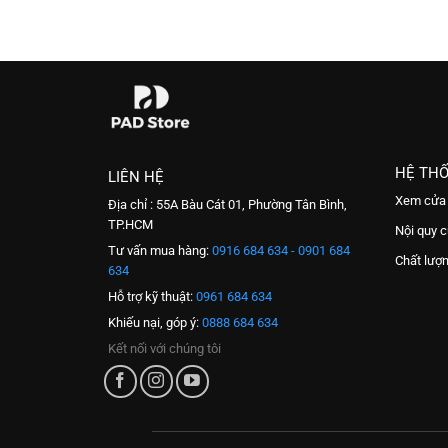
HỆ TH
LIÊN HỆ
Xem cửa
Địa chỉ : 55A Bàu Cát 01, Phường Tân Bình,
TP.HCM
Nội quy 
Tư vấn mua hàng:
0916 684 634 - 0901 684
Chất lượ
634
Hỗ trợ kỹ thuật:
0961 684 634
Khiếu nại, góp ý:
0888 684 634
Kết nối với chúng tôi