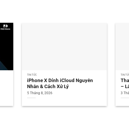
TIN TỨC
TIN T
iPhone X Dính iCloud Nguyên
Tha
Nhân & Cách Xử Lý
– L
5 Tháng 8, 2026
3 Th