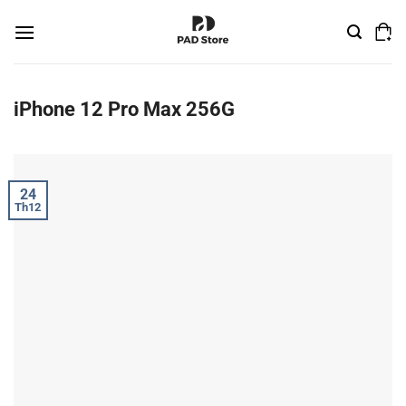
Chuyển
đến
nội
dung
iPhone 12 Pro Max 256G
24
Th12