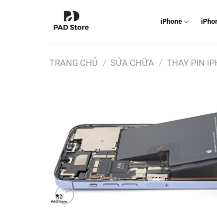
Chuyển
đến
iPhone
iPho
nội
dung
TRANG CHỦ
/
SỬA CHỮA
/
THAY PIN I