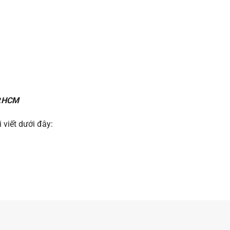
P.HCM
 viết dưới đây: