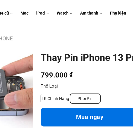
ne cũ
Mac
iPad
Watch
Âm thanh
Phụ kiện
PHONE
Thay Pin iPhone 13 
799.000
₫
Thể Loại
LK Chính Hãng
Phôi Pin
Mua ngay