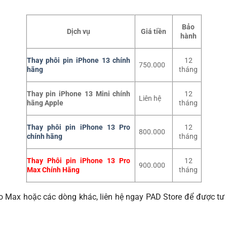
Bảo
Dịch vụ
Giá tiền
hành
Thay phôi pin iPhone 13 chính
12
750.000
hãng
tháng
Thay pin iPhone 13 Mini chính
12
Liên hệ
hãng Apple
tháng
Thay phôi pin iPhone 13 Pro
12
800.000
chính hãng
tháng
Thay Phôi pin iPhone 13 Pro
12
900.000
Max Chính Hãng
tháng
 Max hoặc các dòng khác, liên hệ ngay PAD Store để được tư v