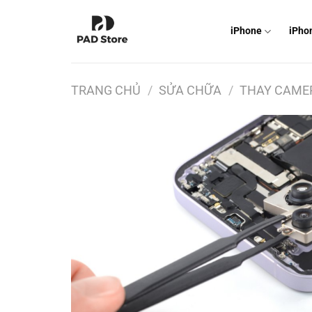
Chuyển
đến
iPhone
iPho
nội
dung
TRANG CHỦ
/
SỬA CHỮA
/
THAY CAME