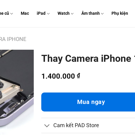
ne cũ
Mac
iPad
Watch
Âm thanh
Phụ kiện
RA IPHONE
Thay Camera iPhone 
1.400.000
₫
Mua ngay
Cam kết PAD Store