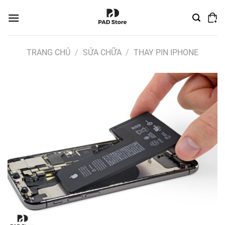
Chuyển
đến
nội
dung
TRANG CHỦ
/
SỬA CHỮA
/
THAY PIN IPHONE