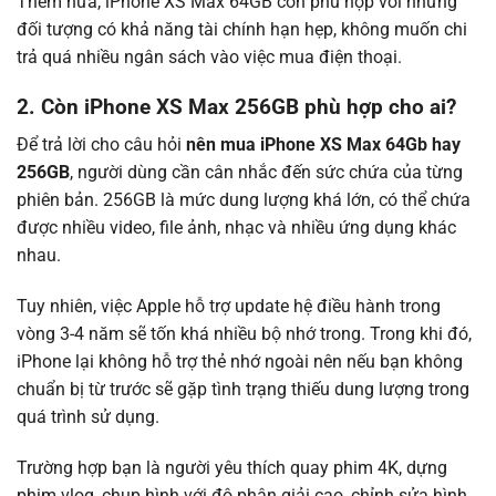
Thêm nữa, iPhone XS Max 64GB còn phù hợp với những
đối tượng có khả năng tài chính hạn hẹp, không muốn chi
trả quá nhiều ngân sách vào việc mua điện thoại.
2. Còn iPhone XS Max 256GB phù hợp cho ai?
Để trả lời cho câu hỏi
nên mua iPhone XS Max 64Gb hay
256GB
, người dùng cần cân nhắc đến sức chứa của từng
phiên bản. 256GB là mức dung lượng khá lớn, có thể chứa
được nhiều video, file ảnh, nhạc và nhiều ứng dụng khác
nhau.
Tuy nhiên, việc Apple hỗ trợ update hệ điều hành trong
vòng 3-4 năm sẽ tốn khá nhiều bộ nhớ trong. Trong khi đó,
iPhone lại không hỗ trợ thẻ nhớ ngoài nên nếu bạn không
chuẩn bị từ trước sẽ gặp tình trạng thiếu dung lượng trong
quá trình sử dụng.
Trường hợp bạn là người yêu thích quay phim 4K, dựng
phim vlog, chụp hình với độ phân giải cao, chỉnh sửa hình