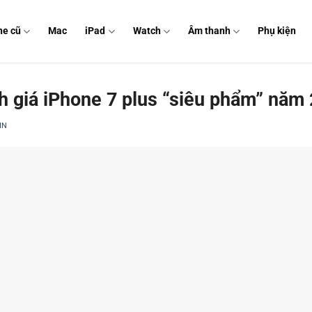
ne cũ
Mac
iPad
Watch
Âm thanh
Phụ kiện
nh giá iPhone 7 plus “siêu phẩm” năm
IN