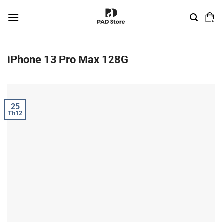
Chuyển
đến
nội
dung
iPhone 13 Pro Max 128G
25
Th12