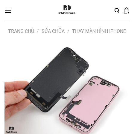
Chuyển
đến
nội
dung
TRANG CHỦ
/
SỬA CHỮA
/
THAY MÀN HÌNH IPHONE