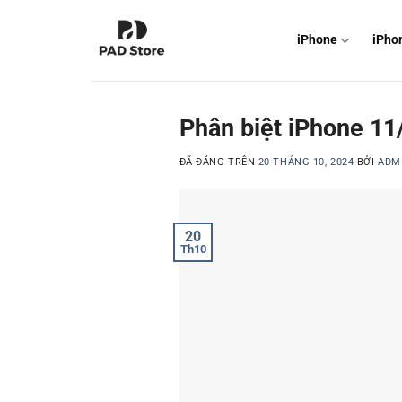
Chuyển
đến
iPhone
iPho
nội
dung
Phân biệt iPhone 11
ĐÃ ĐĂNG TRÊN
20 THÁNG 10, 2024
BỞI
ADM
20
Th10