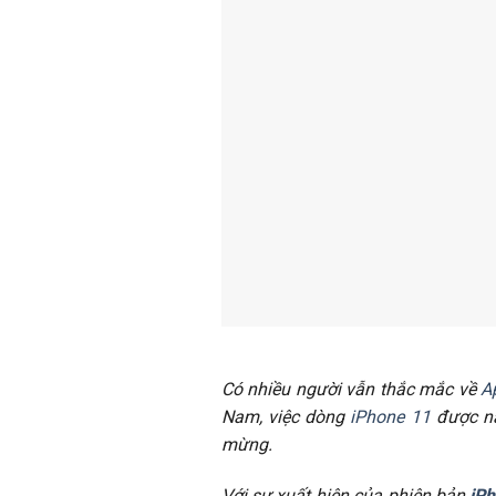
Có nhiều người vẫn thắc mắc về
A
Nam, việc dòng
iPhone 11
được nâ
mừng.
Với sự xuất hiện của phiên bản
iPh