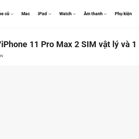
ne cũ
Mac
iPad
Watch
Âm thanh
Phụ kiện
/iPhone 11 Pro Max 2 SIM vật lý và 1
IN