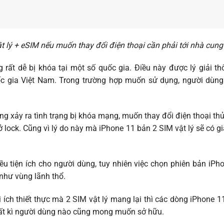
t lý + eSIM nếu muốn thay đổi điện thoại cần phải tới nhà cun
 rất dễ bị khóa tại một số quốc gia. Điều này được lý giải t
c gia Việt Nam. Trong trường hợp muốn sử dụng, người dù
ông xảy ra tình trạng bị khóa mạng, muốn thay đổi điện thoại th
mở lock. Cũng vì lý do này mà iPhone 11 bản 2 SIM vật lý sẽ có g
ều tiện ích cho người dùng, tuy nhiên việc chọn phiên bản iP
 như vùng lãnh thổ.
i ích thiết thực mà 2 SIM vật lý mang lại thì các dòng iPhone 1
bất kì người dùng nào cũng mong muốn sở hữu.