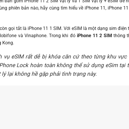
ên bản gồm iPhone 11 2 SIM vật lý và 1 SIM vật lý + eSIM để 
ng phiên bản nào, hãy cùng tìm hiểu về iPhone 11, iPhone 1
còn gọi tắt là iPhone 11 1 SIM. Với eSIM là một dạng sim điện
 Mobifone và Vinaphone. Trong khi đó
iPhone 11 2 SIM
thông t
g Kong.
ch vụ eSIM rất dễ bị khóa căn cứ theo từng khu v
iPhone Lock hoàn toàn không thể sử dụng eSim tại t
lý lại không hề gặp phải tình trạng này.