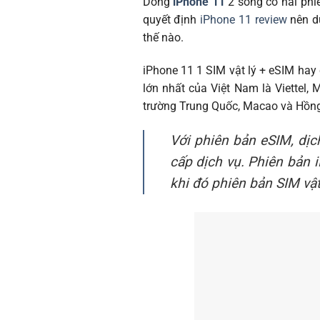
Dòng
iPhone 11
2 sóng có hai phi
quyết định
iPhone 11 review
nên dù
thế nào.
iPhone 11 1 SIM vật lý + eSIM hay 
lớn nhất của Việt Nam là Viettel,
trường Trung Quốc, Macao và Hồn
Với phiên bản eSIM, dị
cấp dịch vụ. Phiên bản 
khi đó phiên bản SIM vật 