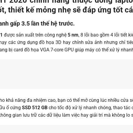
tốt, thiết kế mỏng nhẹ sẽ đáp ứng tốt 
nh gấp 3.5 lần thế hệ trước.
M1
được sản xuất trên công nghệ
5 nm
, 8 lõi bao gồm 4 lõi tiết 
chạy các ứng dụng đồ họa 3D hay chỉnh sửa ảnh nhưng chỉ tiêu
ang bị card đồ họa VGA 7-core GPU giúp máy có thể xử lý nhan
ho khả năng đa nhiệm cao, bạn có thể mở cùng lúc nhiều cửa sổ
hữu ổ cứng
SSD 512 GB
cho tốc độ xử lý nhanh chóng, thao tác
ông gian lưu trữ các dữ liệu làm việc hay giải trí mà không lo 