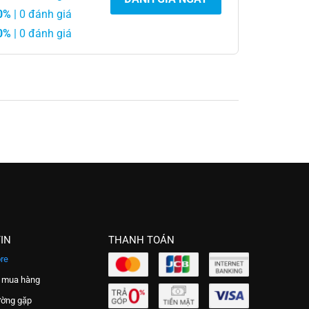
0%
| 0 đánh giá
0%
| 0 đánh giá
IN
THANH TOÁN
re
 mua hàng
ường gặp