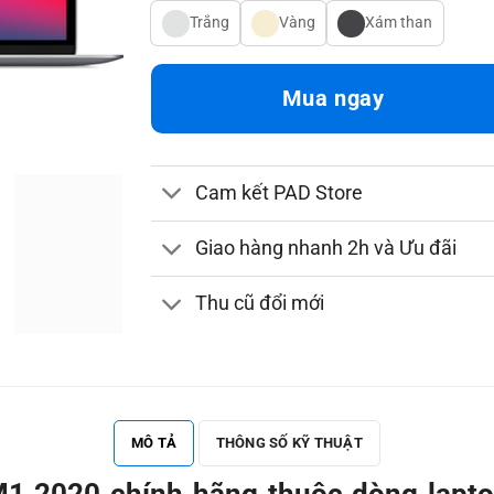
Trắng
Vàng
Xám than
Mua ngay
Cam kết PAD Store
Giao hàng nhanh 2h và Ưu đãi
Thu cũ đổi mới
MÔ TẢ
THÔNG SỐ KỸ THUẬT
1 2020 chính hãng thuộc dòng lapto