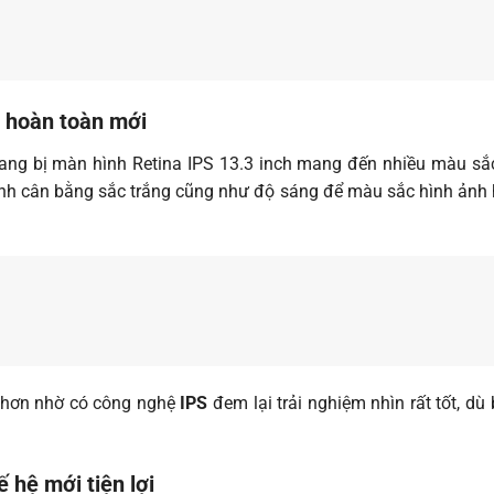
g hoàn toàn mới
ng bị màn hình Retina IPS 13.3 inch mang đến nhiều màu sắc 
ỉnh cân bằng sắc trắng cũng như độ sáng để màu sắc hình ảnh h
 hơn nhờ có công nghệ
IPS
đem lại trải nghiệm nhìn rất tốt, d
 hệ mới tiện lợi