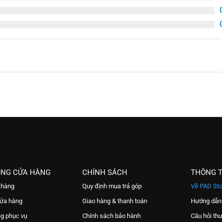
ỐNG CỬA HÀNG
CHÍNH SÁCH
THÔNG T
 hàng
Quy định mua trả góp
Về PAD Sto
cửa hàng
Giao hàng & thanh toán
Hướng dẫn
ng phục vụ
Chính sách bảo hành
Câu hỏi th