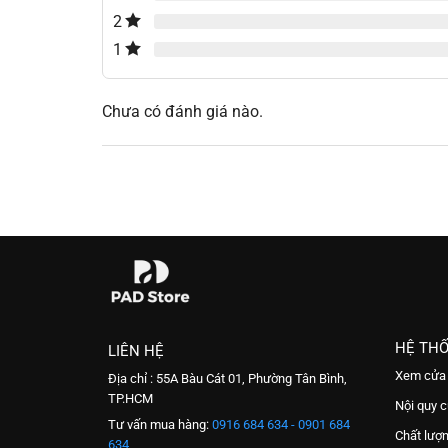
2
1
Chưa có đánh giá nào.
HỆ TH
LIÊN HỆ
Xem cửa
Địa chỉ : 55A Bàu Cát 01, Phường Tân Bình,
TP.HCM
Nội quy 
Tư vấn mua hàng:
0916 684 634 - 0901 684
Chất lượ
634