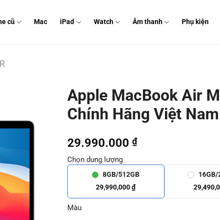
ne cũ
Mac
iPad
Watch
Âm thanh
Phụ kiện
R
Apple MacBook Air 
Chính Hãng Việt Nam
29.990.000
₫
Chọn dung lượng
8GB/512GB
16GB/
29,990,000 ₫
29,490,
Màu