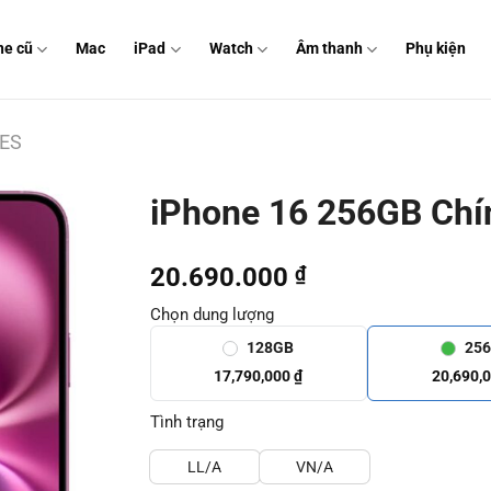
ne cũ
Mac
iPad
Watch
Âm thanh
Phụ kiện
IES
iPhone 16 256GB Chí
20.690.000
₫
Chọn dung lượng
128GB
25
17,790,000 ₫
20,690,
Tình trạng
LL/A
VN/A