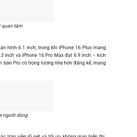
i quan tâm
n hình 6.1 inch, trong khi iPhone 16 Plus mang
.3 inch và iPhone 16 Pro Max đạt 6.9 inch – kích
iên bản Pro có trọng lượng nhẹ hơn đáng kể, mang
a người dùng
c tràn viền rõ nét và tối ưu không gian hiển thị.