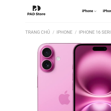
Chuyển
đến
iPhone
iPho
nội
dung
TRANG CHỦ
/
IPHONE
/
IPHONE 16 SER