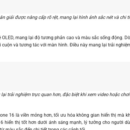
n giải được nâng cấp rõ rệt, mang lại hình ảnh sắc nét và chi t
ệ OLED, mang lại độ tương phản cao và màu sắc sống động. Dòn
i cuộn và tương tác với màn hình. Điều này mang lại trải nghiệm
lại trải nghiệm trực quan hơn, đặc biệt khi xem video hoặc chơ
ne 16 là viền mỏng hơn, tối ưu hóa không gian hiển thị mà kh
6 hiển thị tốt hơn dưới ánh sáng mạnh, lý tưởng cho người d
ừ màu sắc đến chi tiết trong các cảnh tối.