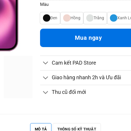
Màu
Đen
Hồng
Trắng
Xanh L
Mua ngay
Cam kết PAD Store
Giao hàng nhanh 2h và Ưu đãi
Thu cũ đổi mới
MÔ TẢ
THÔNG SỐ KỸ THUẬT