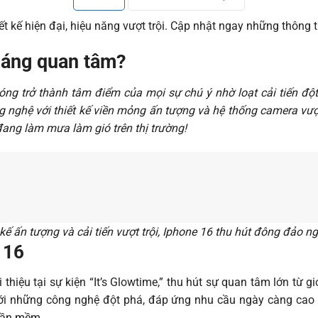
t kế hiện đại, hiệu năng vượt trội. Cập nhật ngay những thông t
đáng quan tâm?
g trở thành tâm điểm của mọi sự chú ý nhờ loạt cải tiến đột
g nghệ với thiết kế viền mỏng ấn tượng và hệ thống camera vượ
đang làm mưa làm gió trên thị trường!
 kế ấn tượng và cải tiến vượt trội, Iphone 16 thu hút đông đảo n
 16
thiệu tại sự kiện “It’s Glowtime,” thu hút sự quan tâm lớn t
n với những công nghệ đột phá, đáp ứng nhu cầu ngày càng ca
phần mềm.