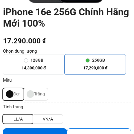
iPhone 16e 256G Chính Hãng
Mới 100%
17.290.000
₫
Chọn dung lượng
128GB
256GB
14,390,000 ₫
17,290,000 ₫
Màu
Đen
Trắng
Tình trạng
LL/A
VN/A