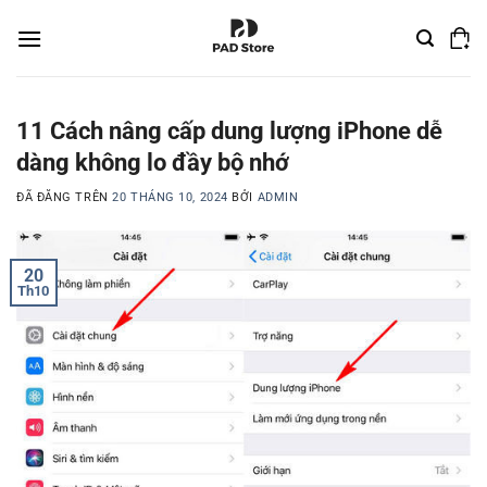
Chuyển
đến
nội
dung
11 Cách nâng cấp dung lượng iPhone dễ
dàng không lo đầy bộ nhớ
ĐÃ ĐĂNG TRÊN
20 THÁNG 10, 2024
BỞI
ADMIN
20
Th10