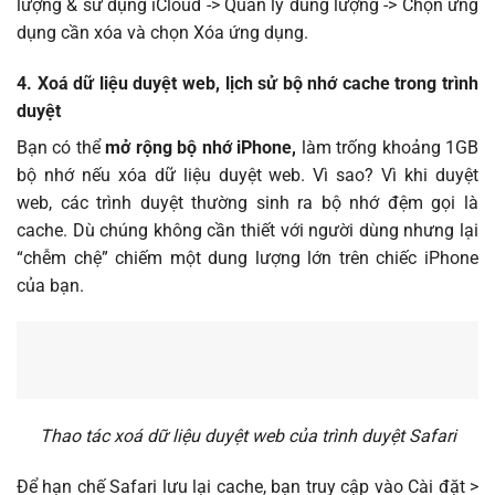
lượng & sử dụng iCloud -> Quản lý dung lượng -> Chọn ứng
dụng cần xóa và chọn Xóa ứng dụng.
4. Xoá dữ liệu duyệt web, lịch sử bộ nhớ cache trong trình
duyệt
Bạn có thể
mở rộng bộ nhớ iPhone,
làm trống khoảng 1GB
bộ nhớ nếu xóa dữ liệu duyệt web. Vì sao? Vì khi duyệt
web, các trình duyệt thường sinh ra bộ nhớ đệm gọi là
cache. Dù chúng không cần thiết với người dùng nhưng lại
“chễm chệ” chiếm một dung lượng lớn trên chiếc iPhone
của bạn.
Thao tác xoá dữ liệu duyệt web của trình duyệt Safari
Để hạn chế Safari lưu lại cache, bạn truy cập vào Cài đặt >