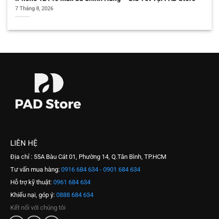
7 Tháng 8, 2026
LIÊN HỆ
Địa chỉ : 55A Bàu Cát 01, Phường 14, Q.Tân Bình, TP.HCM
Tư vấn mua hàng:
0916 684 634 - 0901 684 634
Hỗ trợ kỹ thuật:
0961 684 634
Khiếu nại, góp ý:
0888 684 634
Kết nối với chúng tôi