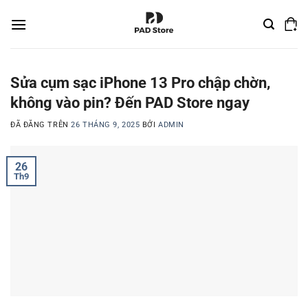
Chuyển
đến
nội
dung
Sửa cụm sạc iPhone 13 Pro chập chờn,
không vào pin? Đến PAD Store ngay
ĐÃ ĐĂNG TRÊN
26 THÁNG 9, 2025
BỞI
ADMIN
26
Th9