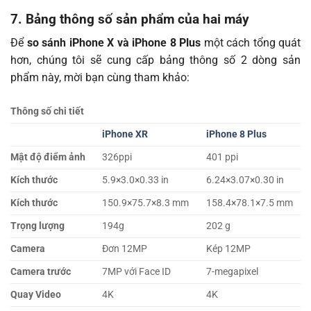
7. Bảng thông số sản phẩm của hai máy
Để
so sánh iPhone X và iPhone 8 Plus
một cách tổng quát
hơn, chúng tôi sẽ cung cấp bảng thông số 2 dòng sản
phẩm này, mời bạn cùng tham khảo:
Thông số chi tiết
iPhone XR
iPhone 8 Plus
Mật độ điểm ảnh
326ppi
401 ppi
Kích thước
5.9×3.0×0.33 in
6.24×3.07×0.30 in
Kích thước
150.9×75.7×8.3 mm
158.4×78.1×7.5 mm
Trọng lượng
194g
202 g
Camera
Đơn 12MP
Kép 12MP
Camera trước
7MP với Face ID
7-megapixel
Quay Video
4K
4K