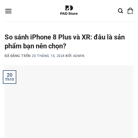
Chuyển
đến
nội
dung
So sánh iPhone 8 Plus và XR: đâu là sản
phẩm bạn nên chọn?
ĐÃ ĐĂNG TRÊN
20 THÁNG 10, 2024
BỞI
ADMIN
20
Th10