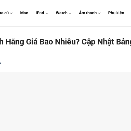
ne cũ
Mac
iPad
Watch
Âm thanh
Phụ kiện
h Hãng Giá Bao Nhiêu? Cập Nhật Bảng
N