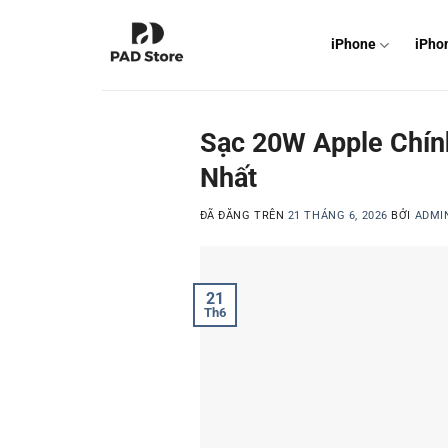
Chuyển
đến
iPhone
iPho
nội
dung
Sạc 20W Apple Chín
Nhất
ĐÃ ĐĂNG TRÊN
21 THÁNG 6, 2026
BỞI
ADMI
21
Th6