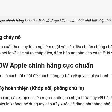
sạc chính hãng luôn ổn định và được kiểm soát chặt chẽ bởi chip thô
ng cháy nổ
ản xuất theo quy trình nghiêm ngặt với các tiêu chuẩn chống c
nỗi lo về các rủi ro chập điện, đảm bảo an toàn cho cả thiết bị
20W Apple chính hãng cực chuẩn
ẩm là cách tốt nhất để khách hàng tự bảo vệ quyền lợi và tránh
độ hoàn thiện (Khớp nối, phông chữ in)
h xảo, các khớp nối liền mạch, không có nhựa thừa hay vết hở. P
iệt là không thể dùng tay cào trầy xước dễ dàng như hàng nhái