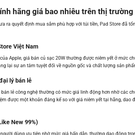
nh hãng giá bao nhiêu trên thị trường
a ra quyết định mua sắm phù hợp với túi tiền, Pad Store đã tổ
Store Việt Nam
c của Apple, giá bán củ sạc 20W thường được niêm yết ở mức c
g lại sự an tâm tuyệt đối về nguồn gốc và chất lượng sản ph
đại lý bán lẻ
 bán lẻ công nghệ thường có mức giá linh động hơn nhờ các chư
iệm được một khoản đáng kể so với giá niêm yết tại hãng, dao
(Like New 99%)
người dùng ưu tiên nhờ mức giá hấp dẫn, thường dao động tr