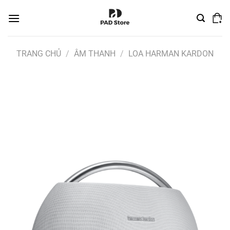
Chuyển
đến
nội
dung
TRANG CHỦ
/
ÂM THANH
/
LOA HARMAN KARDON