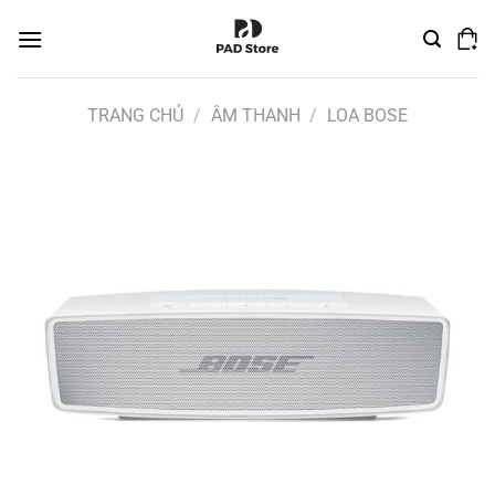
Chuyển
đến
nội
dung
TRANG CHỦ
/
ÂM THANH
/
LOA BOSE