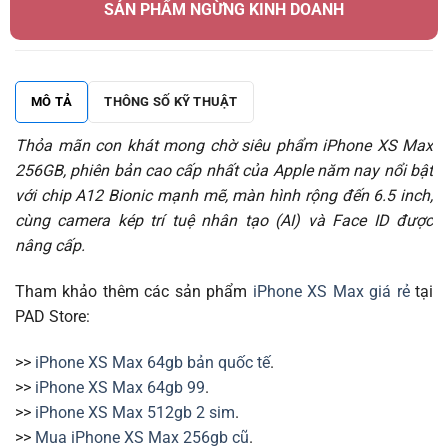
SẢN PHẨM NGỪNG KINH DOANH
MÔ TẢ
THÔNG SỐ KỸ THUẬT
Thỏa mãn con khát mong chờ siêu phẩm iPhone XS Max
256GB, phiên bản cao cấp nhất của Apple năm nay nổi bật
với chip A12 Bionic mạnh mẽ, màn hình rộng đến 6.5 inch,
cùng camera kép trí tuệ nhân tạo (AI) và Face ID được
nâng cấp.
Tham khảo thêm các sản phẩm
iPhone XS Max giá rẻ
tại
PAD Store:
>>
iPhone XS Max 64gb bản quốc tế
.
>>
iPhone XS Max 64gb 99
.
>>
iPhone XS Max 512gb 2 sim
.
>>
Mua iPhone XS Max 256gb cũ
.