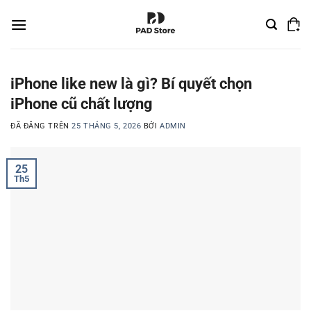
Chuyển
đến
nội
dung
iPhone like new là gì? Bí quyết chọn
iPhone cũ chất lượng
ĐÃ ĐĂNG TRÊN
25 THÁNG 5, 2026
BỞI
ADMIN
25
Th5