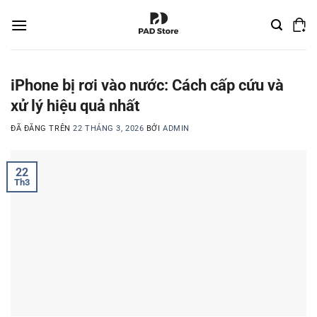
Chuyển
đến
nội
dung
iPhone bị rơi vào nước: Cách cấp cứu và
xử lý hiệu quả nhất
ĐÃ ĐĂNG TRÊN
22 THÁNG 3, 2026
BỞI
ADMIN
22
Th3