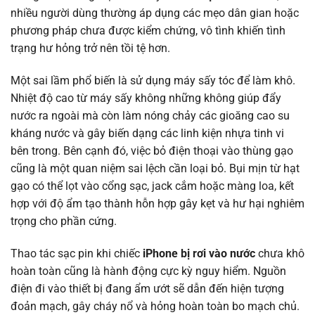
nhiều người dùng thường áp dụng các mẹo dân gian hoặc
phương pháp chưa được kiểm chứng, vô tình khiến tình
trạng hư hỏng trở nên tồi tệ hơn.
Một sai lầm phổ biến là sử dụng máy sấy tóc để làm khô.
Nhiệt độ cao từ máy sấy không những không giúp đẩy
nước ra ngoài mà còn làm nóng chảy các gioăng cao su
kháng nước và gây biến dạng các linh kiện nhựa tinh vi
bên trong. Bên cạnh đó, việc bỏ điện thoại vào thùng gạo
cũng là một quan niệm sai lệch cần loại bỏ. Bụi mịn từ hạt
gạo có thể lọt vào cổng sạc, jack cắm hoặc màng loa, kết
hợp với độ ẩm tạo thành hỗn hợp gây kẹt và hư hại nghiêm
trọng cho phần cứng.
Thao tác sạc pin khi chiếc
iPhone bị rơi vào nước
chưa khô
hoàn toàn cũng là hành động cực kỳ nguy hiểm. Nguồn
điện đi vào thiết bị đang ẩm ướt sẽ dẫn đến hiện tượng
đoản mạch, gây cháy nổ và hỏng hoàn toàn bo mạch chủ.