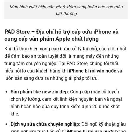
Màn hình xuất hiện các vết ố, đốm sáng hoặc các sọc màu
bất thường
PAD Store – Địa chỉ hỗ trợ cấp cứu iPhone và
cung cấp sản phẩm Apple chất lượng
Khi đã thực hiện xong các bước xử lý tại chỗ, cách tốt nhất
để đảm bảo an toàn tuyệt đối là mang máy đến những
trung tâm chuyên nghiệp. Tại PAD Store, chúng tôi thấu
hiểu nỗi lo của khách hàng khi
iPhone bị rơi vào nước
và
luôn sẵn sàng đưa ra những giải pháp tối ưu.
Sản phẩm like new zin đẹp
: Cung cấp máy cũ tuyển
chọn kỹ lưỡng, cam kết linh kiện nguyên bản và ngoại
hình hoàn hảo qua quy trình kiểm định 20 bước khắt
khe.
Dịch vụ sửa chữa chuyên nghiệp
: Đội ngũ kỹ thuật giàu
kinh nghiệm trực tiếp xử lý
iPhone bị rơi vào nước
bằng