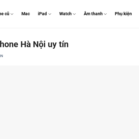
ne cũ
Mac
iPad
Watch
Âm thanh
Phụ kiện
hone Hà Nội uy tín
IN