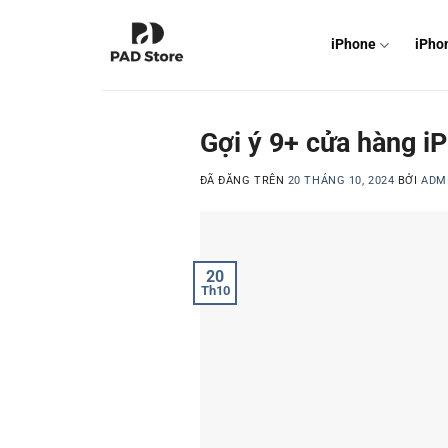
Chuyển
đến
iPhone
iPho
nội
dung
Gợi ý 9+ cửa hàng iP
ĐÃ ĐĂNG TRÊN
20 THÁNG 10, 2024
BỞI
ADM
20
Th10