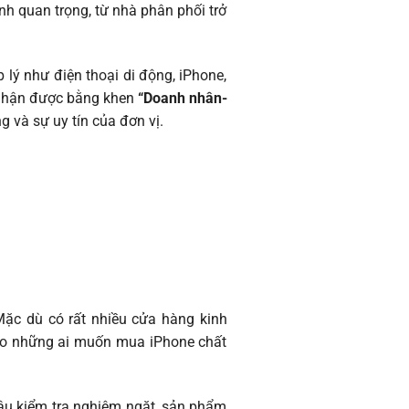
h quan trọng, từ nhà phân phối trở
lý như điện thoại di động, iPhone,
ã nhận được bằng khen
“Doanh nhân-
 và sự uy tín của đơn vị.
Mặc dù có rất nhiều cửa hàng kinh
 cho những ai muốn mua iPhone chất
âu kiểm tra nghiêm ngặt, sản phẩm