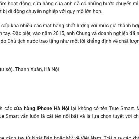
 năm hoạt động, cửa hàng của anh đã có những bước chuyển mìn
ết bị di động chuyên nghiệp với quy mô lớn hơn.
cấp khá nhiều các mặt hàng chất lượng với mức giá thành hợp 
ch tay. Đặc biệt, vào năm 2015, anh Chung và doanh nghiệp đ
do Chủ tịch nước trao tặng như một lời khẳng định về chất lượng
 tư sở), Thanh Xuân, Hà Nội
ch các
cửa hàng iPhone Hà Nội
lại không có tên True Smart. 
e Smart vẫn luôn là cái tên nổi bật và là lựa chọn tuyệt vời
e xách tay từ Nhật Bản hoặc Mỹ về Việt Nam. Trải qua các kh