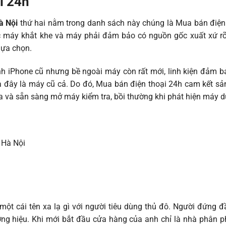
i 24h
à Nội
thứ hai nằm trong danh sách này chúng là Mua bán điện 
ọc máy khắt khe và máy phải đảm bảo có nguồn gốc xuất xứ r
lựa chọn.
h iPhone cũ nhưng bề ngoài máy còn rất mới, linh kiện đảm b
 ra đây là máy cũ cả. Do đó, Mua bán điện thoại 24h cam kết 
ra và sẵn sàng mở máy kiểm tra, bồi thường khi phát hiện máy 
, Hà Nội
ột cái tên xa lạ gì với người tiêu dùng thủ đô. Người đứng 
g hiệu. Khi mới bắt đầu cửa hàng của anh chỉ là nhà phân phối