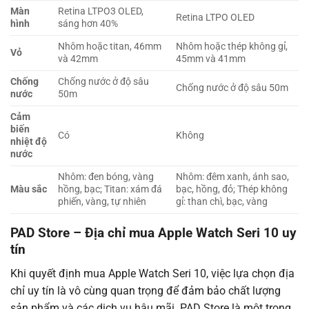
Màn
Retina LTPO3 OLED,
Retina LTPO OLED
hình
sáng hơn 40%
Nhôm hoặc titan, 46mm
Nhôm hoặc thép không gỉ,
Vỏ
và 42mm
45mm và 41mm
Chống
Chống nước ở độ sâu
Chống nước ở độ sâu 50m
nước
50m
Cảm
biến
Có
Không
nhiệt độ
nước
Nhôm: đen bóng, vàng
Nhôm: đêm xanh, ánh sao,
Màu sắc
hồng, bạc; Titan: xám đá
bạc, hồng, đỏ; Thép không
phiến, vàng, tự nhiên
gỉ: than chì, bạc, vàng
PAD Store – Địa chỉ mua Apple Watch Seri 10 uy
tín
Khi quyết định mua Apple Watch Seri 10, việc lựa chọn địa
chỉ uy tín là vô cùng quan trọng để đảm bảo chất lượng
sản phẩm và các dịch vụ hậu mãi. PAD Store là một trong