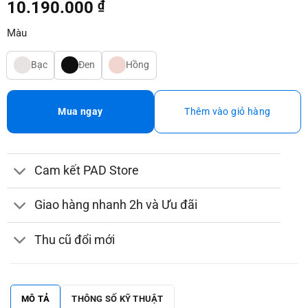
10.190.000
₫
Màu
Bạc
Đen
Hồng
Mua ngay
Thêm vào giỏ hàng
Cam kết PAD Store
Giao hàng nhanh 2h và Ưu đãi
Thu cũ đổi mới
MÔ TẢ
THÔNG SỐ KỸ THUẬT