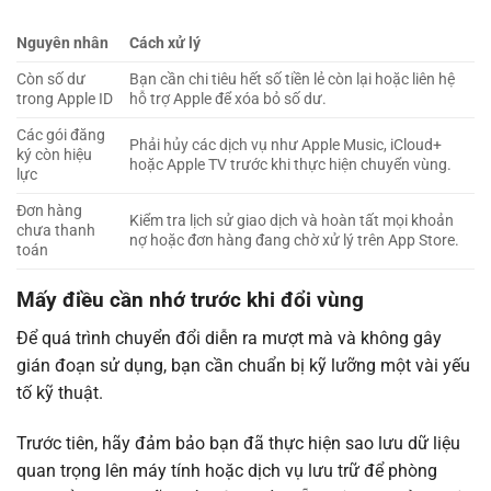
Nguyên nhân
Cách xử lý
Còn số dư
Bạn cần chi tiêu hết số tiền lẻ còn lại hoặc liên hệ
trong Apple ID
hỗ trợ Apple để xóa bỏ số dư.
Các gói đăng
Phải hủy các dịch vụ như Apple Music, iCloud+
ký còn hiệu
hoặc Apple TV trước khi thực hiện chuyển vùng.
lực
Đơn hàng
Kiểm tra lịch sử giao dịch và hoàn tất mọi khoản
chưa thanh
nợ hoặc đơn hàng đang chờ xử lý trên App Store.
toán
Mấy điều cần nhớ trước khi đổi vùng
Để quá trình chuyển đổi diễn ra mượt mà và không gây
gián đoạn sử dụng, bạn cần chuẩn bị kỹ lưỡng một vài yếu
tố kỹ thuật.
Trước tiên, hãy đảm bảo bạn đã thực hiện sao lưu dữ liệu
quan trọng lên máy tính hoặc dịch vụ lưu trữ để phòng