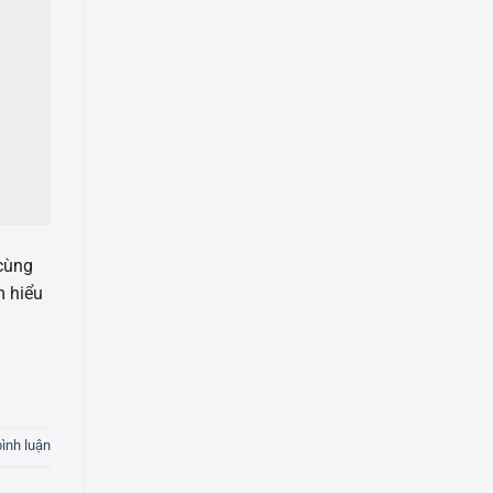
 cùng
m hiểu
bình luận