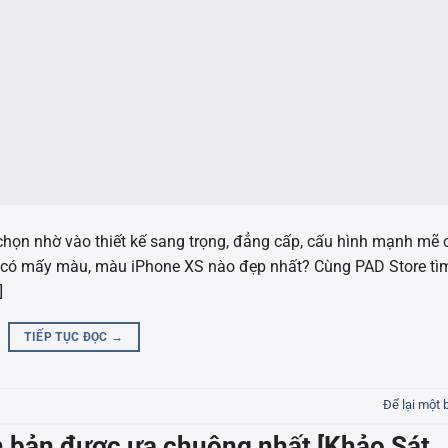
chọn nhờ vào thiết kế sang trọng, đẳng cấp, cấu hình mạnh mẽ
S có mấy màu, màu iPhone XS nào đẹp nhất? Cùng PAD Store tì
]
TIẾP TỤC ĐỌC
→
Để lại một 
n bản được ưa chuộng nhất [Khảo Sát