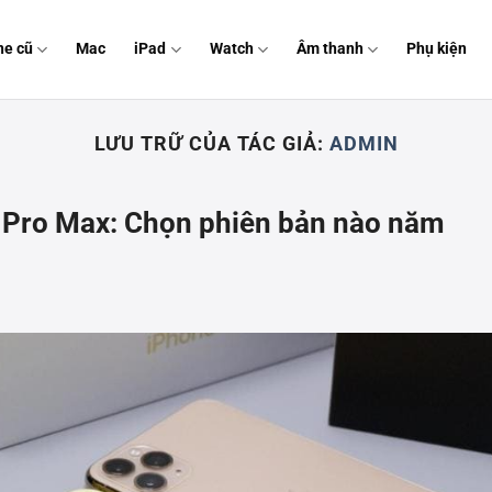
ne cũ
Mac
iPad
Watch
Âm thanh
Phụ kiện
LƯU TRỮ CỦA TÁC GIẢ:
ADMIN
à Pro Max: Chọn phiên bản nào năm