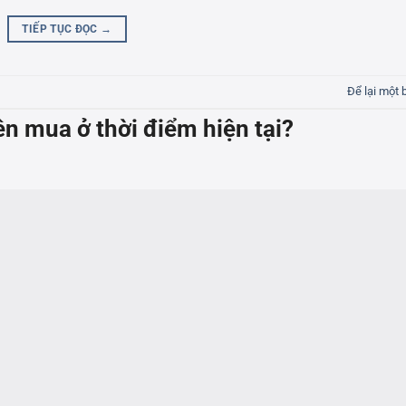
TIẾP TỤC ĐỌC
→
Để lại một 
n mua ở thời điểm hiện tại?