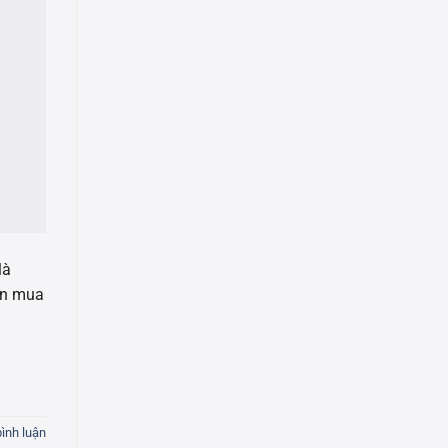
là
ên mua
bình luận