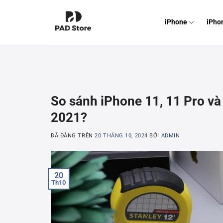
Chuyển
đến
iPhone
iPho
nội
dung
So sánh iPhone 11, 11 Pro v
2021?
ĐÃ ĐĂNG TRÊN
20 THÁNG 10, 2024
BỞI
ADMIN
20
Th10