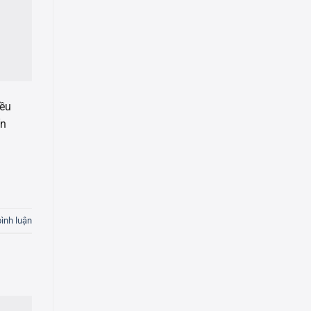
iều
ấn
bình luận