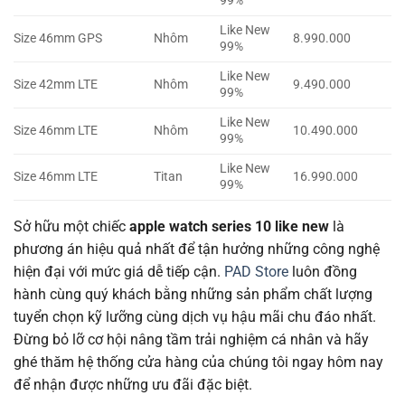
99%
Like New
Size 46mm GPS
Nhôm
8.990.000
99%
Like New
Size 42mm LTE
Nhôm
9.490.000
99%
Like New
Size 46mm LTE
Nhôm
10.490.000
99%
Like New
Size 46mm LTE
Titan
16.990.000
99%
Sở hữu một chiếc
apple watch series 10 like new
là
phương án hiệu quả nhất để tận hưởng những công nghệ
hiện đại với mức giá dễ tiếp cận.
PAD Store
luôn đồng
hành cùng quý khách bằng những sản phẩm chất lượng
tuyển chọn kỹ lưỡng cùng dịch vụ hậu mãi chu đáo nhất.
Đừng bỏ lỡ cơ hội nâng tầm trải nghiệm cá nhân và hãy
ghé thăm hệ thống cửa hàng của chúng tôi ngay hôm nay
để nhận được những ưu đãi đặc biệt.