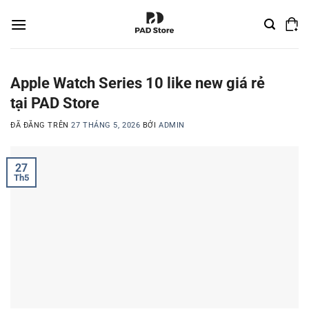
Chuyển
đến
nội
dung
Apple Watch Series 10 like new giá rẻ
tại PAD Store
ĐÃ ĐĂNG TRÊN
27 THÁNG 5, 2026
BỞI
ADMIN
27
Th5