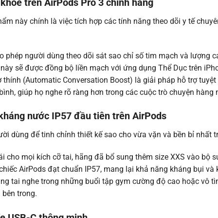
 khỏe trên AirPods Pro 3 chính hãng
hẩm này chính là việc tích hợp các tính năng theo dõi y tế chuy
 phép người dùng theo dõi sát sao chỉ số tim mạch và lượng cal
ệu này sẽ được đồng bộ liền mạch với ứng dụng Thể Dục trên iPh
ợ thính (Automatic Conversation Boost) là giải pháp hỗ trợ tuyệ
ình, giúp họ nghe rõ ràng hơn trong các cuộc trò chuyện hàng 
kháng nước IP57 đầu tiên trên AirPods
ời dùng để tinh chỉnh thiết kế sao cho vừa vặn và bền bỉ nhất t
cho mọi kích cỡ tai, hãng đã bổ sung thêm size XXS vào bộ sưu 
 chiếc AirPods đạt chuẩn IP57, mang lại khả năng kháng bụi và 
ụng tai nghe trong những buổi tập gym cường độ cao hoặc vô t
 bên trong.
fe USB-C thông minh