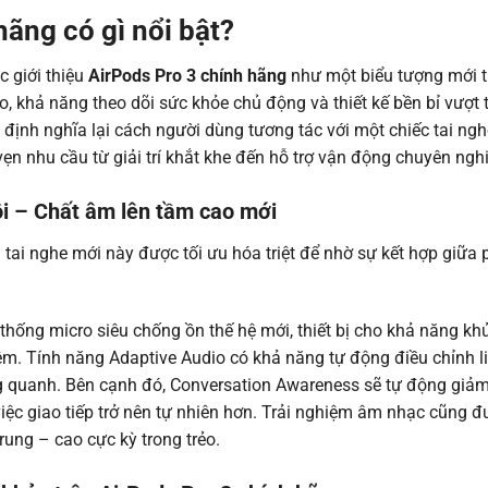
hãng có gì nổi bật?
c giới thiệu
AirPods Pro 3 chính hãng
như một biểu tượng mới t
ao, khả năng theo dõi sức khỏe chủ động và thiết kế bền bỉ vượt 
ịnh nghĩa lại cách người dùng tương tác với một chiếc tai n
vẹn nhu cầu từ giải trí khắt khe đến hỗ trợ vận động chuyên ngh
 – Chất âm lên tầm cao mới
 tai nghe mới này được tối ưu hóa triệt để nhờ sự kết hợp giữ
thống micro siêu chống ồn thế hệ mới, thiết bị cho khả năng kh
iệm. Tính năng Adaptive Audio có khả năng tự động điều chỉnh 
g quanh. Bên cạnh đó, Conversation Awareness sẽ tự động giả
việc giao tiếp trở nên tự nhiên hơn. Trải nghiệm âm nhạc cũng đ
rung – cao cực kỳ trong trẻo.