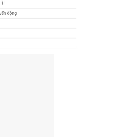
 1
yển động