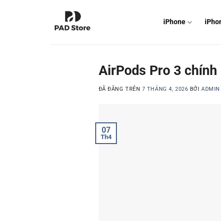
Chuyển
đến
iPhone
iPho
nội
dung
AirPods Pro 3 chính 
ĐÃ ĐĂNG TRÊN
7 THÁNG 4, 2026
BỞI
ADMIN
07
Th4