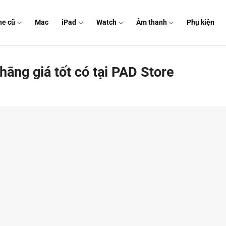
ne cũ
Mac
iPad
Watch
Âm thanh
Phụ kiện
hãng giá tốt có tại PAD Store