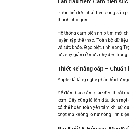
Lần đầu tiên: Cảm biến sức
Bước tiến lớn nhất trên dòng sản p
thanh nhỏ gọn.
Hệ thống cảm biến nhịp tim mới cho
luyện tập thể thao. Toàn bộ dữ li
về sức khỏe. Đặc biệt, tính năng Tr
lực suy giảm ở mức nhẹ đến trung b
Thiết kế nâng cấp – Chuẩn 
Apple đã lắng nghe phản hồi từ ngư
Để đảm bảo cảm giác đeo thoải mái 
kèm. Đây cũng là lần đầu tiên một
có thể hoàn toàn yên tâm khi sử d
chợt mà không lo hư hỏng linh kiện
Pin 8 giờ & Hộp sạc MagSa