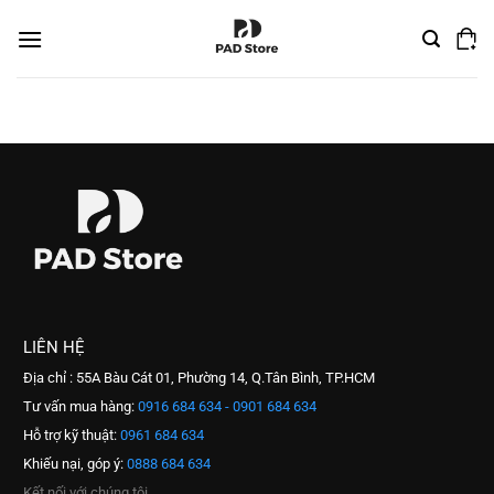
Chuyển
đến
nội
dung
LIÊN HỆ
Địa chỉ : 55A Bàu Cát 01, Phường 14, Q.Tân Bình, TP.HCM
Tư vấn mua hàng:
0916 684 634 - 0901 684 634
Hỗ trợ kỹ thuật:
0961 684 634
Khiếu nại, góp ý:
0888 684 634
Kết nối với chúng tôi