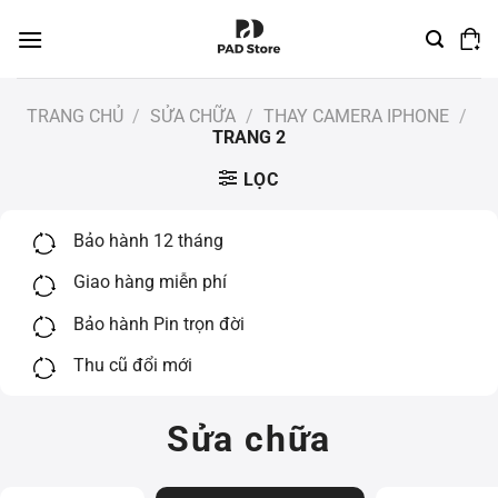
Chuyển
đến
nội
dung
TRANG CHỦ
/
SỬA CHỮA
/
THAY CAMERA IPHONE
/
TRANG 2
LỌC
Bảo hành 12 tháng
Giao hàng miễn phí
Bảo hành Pin trọn đời
Thu cũ đổi mới
Sửa chữa