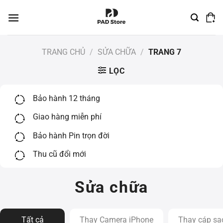
Chuyển
đến
nội
dung
TRANG CHỦ
/
SỬA CHỮA
/
TRANG 7
LỌC
Bảo hành 12 tháng
Giao hàng miễn phí
Bảo hành Pin trọn đời
Thu cũ đổi mới
Sửa chữa
Tất cả
Thay Camera iPhone
Thay cáp sạ